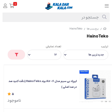
0
برچسب‌ها
HainoTeko
/
/
HainoTeko
ترتیب
تعداد نمایش
ایرپاد بی سیم مدل Air-6 برند HainoTeko (دقت کنید صد
در صد اصلی )
5
ناموجود