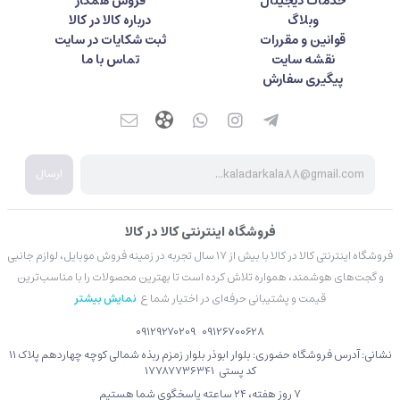
خدمات دیجیتال
فروش همکار
وبلاگ
درباره کالا در کالا
قوانین و مقررات
ثبت شکایات در سایت
نقشه سایت
تماس با ما
پیگیری سفارش
ارسال
فروشگاه اینترنتی کالا در کالا
فروشگاه اینترنتی کالا در کالا با بیش از ۱۷ سال تجربه در زمینه فروش موبایل، لوازم جانبی
و گجت‌های هوشمند، همواره تلاش کرده است تا بهترین محصولات را با مناسب‌ترین
قیمت و پشتیبانی حرفه‌ای در اختیار شما ع
نمایش بیشتر
09129270209
09126700628
نشانی: آدرس فروشگاه حضوری: بلوار ابوذر بلوار زمزم ربذه شمالی کوچه چهاردهم پلاک 11
کد پستی 17787736341
۷ روز هفته، ۲۴ ساعته پاسخگوی شما هستیم