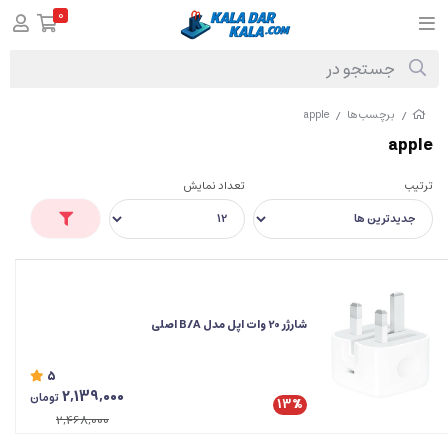
0
برچسب‌ها
apple
/
/
apple
ترتیب
تعداد نمایش
شارژر 20 وات اپل مدل B/A اصلی
5
2,139,000
تومان
13%
2,468,000