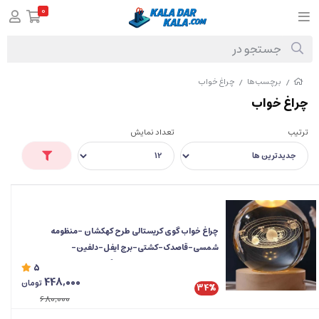
0
برچسب‌ها
چراغ خواب
/
/
چراغ خواب
ترتیب
تعداد نمایش
چراغ خواب گوی کریستالی طرح کهکشان -منظومه
شمسی-قاصدک-کشتی-برج ایفل-دلفین-
استیج_لبوبو_کورومی_سایز بزرگ (سایز 8)
5
448,000
تومان
34%
680,000