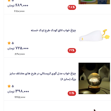
5
489,000
تومان
28%
680,000
چراغ خواب اتاق کودک طرح اردک خسته
5
725,000
تومان
19%
890,000
چراغ خواب مدل گوی کریستالی در طرح های مختلف سایز
بزرگ (سایز 8)
5
398,000
تومان
11%
445,000