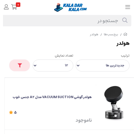
0
برچسب‌ها
هولدر
/
/
هولدر
ترتیب
تعداد نمایش
هولدر گوشی VACUUM SUCTION مدل A2 جنس خوب
5
ناموجود