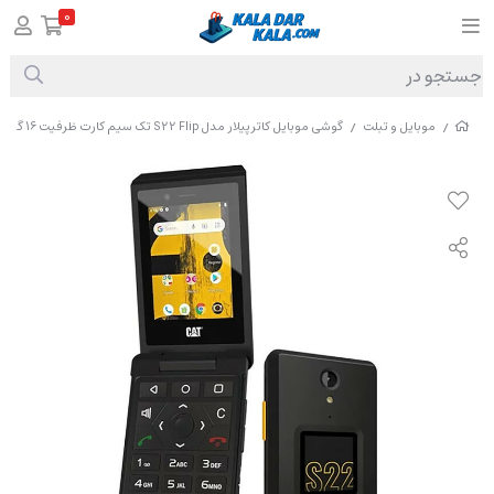
0
موبایل و تبلت
گوشی موبایل کاترپیلار مدل S22 Flip تک سیم کارت ظرفیت 16 گیگابایت و رم 2 گیگابایت (بدون رجیستری)
/
/