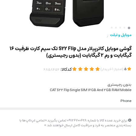
موبایل و تبلت
/
گوشی موبایل کاترپیلار مدل S22 Flip تک سیم کارت ظرفیت 16
گیگابایت و رم 2 گیگابایت (بدون رجیستری)
(
)
کدکالا:
5
امتیاز
1
خریدار
بدون رجیستری
CAT S22 Flip Single SIM 16GB And 2GB RAM Mobile
Phone
برای خرید عمده کالا با شماره 09126700628 تماس بگیرید.«تمامی لپ‌تاپ‌ها با
بسته‌بندی منحصر به فرد و مراقبت کامل ارسال خواهند شد.»