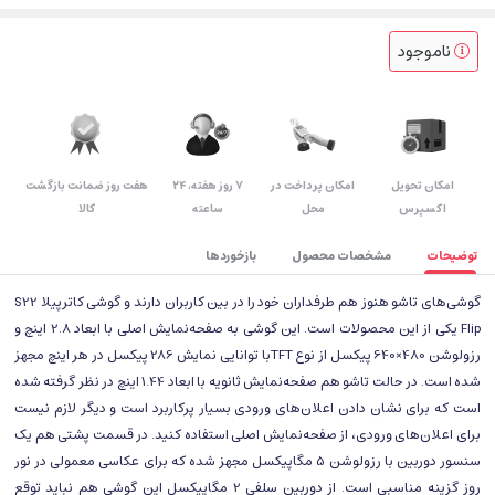
ناموجود
اﻣﮑﺎن ﺗﺤﻮﯾﻞ
امکان پرداخت در
۷ روز ﻫﻔﺘﻪ، ۲۴
هفت روز ضمانت بازگشت
اﮐﺴﭙﺮس
محل
ﺳﺎﻋﺘﻪ
کالا
توضیحات
مشخصات محصول
بازخوردها
گوشی‌های تاشو هنوز هم طرفداران خود را در بین کاربران دارند و گوشی کاترپیلا S22
Flip یکی از این محصولات است. این گوشی به صفحه‌نمایش اصلی با ابعاد 2.8 اینچ و
رزولوشن 480×640 پیکسل از نوع TFTبا توانایی نمایش 286 پیکسل در هر اینچ مجهز
شده است. در حالت تاشو هم صفحه‌نمایش ثانویه با ابعاد 1.44 اینچ در نظر گرفته شده
است که برای نشان دادن اعلان‌های ورودی بسیار پرکاربرد است و دیگر لازم نیست
برای اعلان‌های ورودی، از صفحه‌نمایش اصلی استفاده کنید. در قسمت پشتی هم یک
سنسور دوربین با رزولوشن 5 مگاپیکسل مجهز شده که برای عکاسی معمولی در نور
روز گزینه مناسبی است. از دوربین سلفی 2 مگاپیکسل این گوشی هم نباید توقع