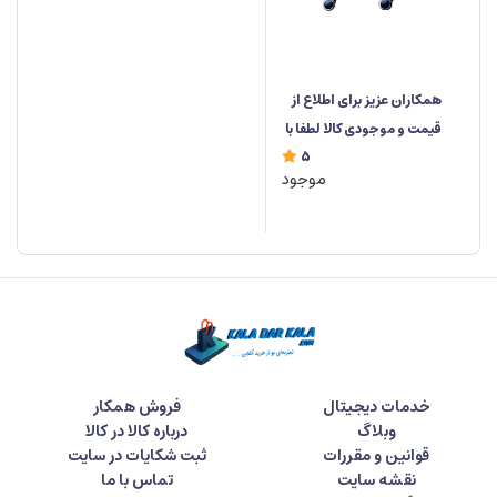
همکاران عزیز برای اطلاع از
قیمت و موجودی کالا لطفا با
5
شماره 09126700628 تماس
موجود
حاصل فرمایید.
خدمات دیجیتال
فروش همکار
وبلاگ
درباره کالا در کالا
قوانین و مقررات
ثبت شکایات در سایت
نقشه سایت
تماس با ما